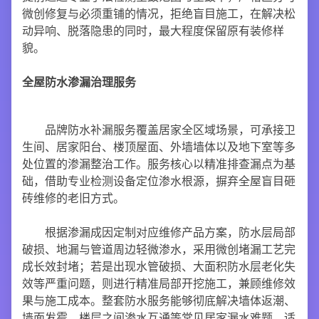
微创修复与必须重铺的情况，拒绝盲目施工，在解决松
动异响、脱落隐患的同时，最大程度保留原有装修样
貌。
全屋防水渗漏治理服务
品牌防水补漏服务覆盖居家全区域场景，可承接卫
生间、居家阳台、楼顶屋面、外墙墙体以及地下室等多
处位置的渗漏整治工作。服务核心以精准排查漏点为基
础，借助专业检测设备定位渗水根源，摒弃全屋盲目砸
砖维修的老旧方式。
根据渗漏成因定制对应维修产品方案，防水层局部
破损、地漏与管道周边轻微渗水，采用微创堵漏工艺完
成长效封堵；若是出现水管破损、大面积防水层老化失
效等严重问题，则进行精准局部开挖施工，兼顾维修效
果与施工成本。整套防水服务能够彻底解决墙体返潮、
墙面发霉、楼层之间渗水互通等常见居家漏水难题，适